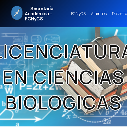
Secretaría
Académica –
FCNyCS
Alumnos
Docente
FCNyCS
LICENCIATUR
EN CIENCIAS
BIOLOGICAS