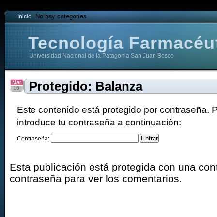
No hay categorías
Inicio
Tecnología Farmacéu
Universidad Nacional de la Patagonia San Juan Bosco
acéutica
Mar
Protegido: Balanza
16
Este contenido está protegido por contraseña. Pa
introduce tu contraseña a continuación:
Contraseña:
Esta publicación está protegida con una con
contraseña para ver los comentarios.