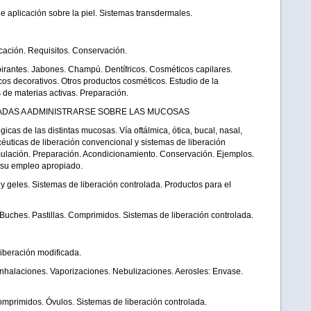
e aplicación sobre la piel. Sistemas transdermales.
icación. Requisitos. Conservación.
pirantes. Jabones. Champú. Dentífricos. Cosméticos capilares.
os decorativos. Otros productos cosméticos. Estudio de la
de materias activas. Preparación.
ADAS A ADMINISTRARSE SOBRE LAS MUCOSAS
ógicas de las distintas mucosas. Vía oftálmica, ótica, bucal, nasal,
acéuticas de liberación convencional y sistemas de liberación
rmulación. Preparación. Acondicionamiento. Conservación. Ejemplos.
 su empleo apropiado.
y geles. Sistemas de liberación controlada. Productos para el
 Buches. Pastillas. Comprimidos. Sistemas de liberación controlada.
liberación modificada.
 Inhalaciones. Vaporizaciones. Nebulizaciones. Aerosles: Envase.
omprimidos. Óvulos. Sistemas de liberación controlada.