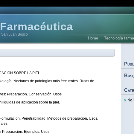
 Farmacéutica
a San Juan Bosco
Home
Tecnología farma
Publ
ACIÓN SOBRE LA PIEL
Búsq
fisiología. Nociones de patologías más frecuentes. Rutas de
Cate
ntes: Preparación. Conservación. Usos.
No 
ilíquidas de aplicación sobre la piel.
. Formulación. Penetrabilidad. Métodos de preparación. Usos.
iales.
n Preparación. Ejemplos. Usos.