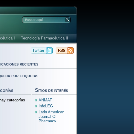
céutica I
Tecnología Farmacéutica II
icaciones recientes
ueda por etiquetas
gorías
Sitios de interés
hay categorías
ANMAT
InfoLEG
Latin American
Journal Of
Pharmacy