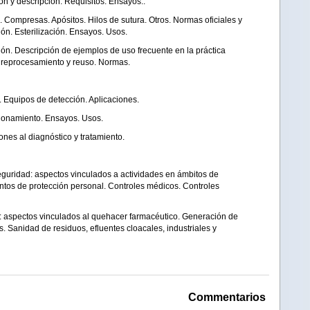
ión y descripción. Requisitos. Ensayos..
. Compresas. Apósitos. Hilos de sutura. Otros. Normas oficiales y
ón. Esterilización. Ensayos. Usos.
ión. Descripción de ejemplos de uso frecuente en la práctica
ón, reprocesamiento y reuso. Normas.
. Equipos de detección. Aplicaciones.
ionamiento. Ensayos. Usos.
ones al diagnóstico y tratamiento.
seguridad: aspectos vinculados a actividades en ámbitos de
os de protección personal. Controles médicos. Controles
s: aspectos vinculados al quehacer farmacéutico. Generación de
 Sanidad de residuos, efluentes cloacales, industriales y
Commentarios