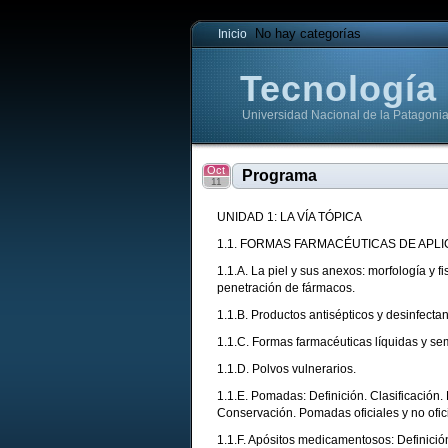
No hay categorías
Inicio
Tecnología
Universidad Nacional de la Patagoni
Tecnología Farmacéutica
Tecnología Farmacéutica
Oct
Programa
11
UNIDAD 1: LA VÍA TÓPICA
1.1.
FORMAS FARMACÉUTICAS DE APLIC
1.1.A. La piel y sus anexos: morfología y 
penetración de fármacos.
1.1.B. Productos antisépticos y desinfecta
1.1.C. Formas farmacéuticas líquidas y sem
1.1.D. Polvos vulnerarios.
1.1.E. Pomadas: Definición. Clasificación
Conservación. Pomadas oficiales y no ofic
1.1.F. Apósitos medicamentosos: Definició