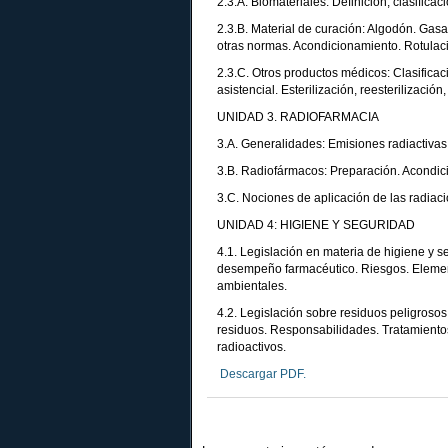
2.3.A. Biomateriales: Definición, clasificac
2.3.B. Material de curación: Algodón. Gasa
otras normas. Acondicionamiento. Rotulaci
2.3.C. Otros productos médicos: Clasificac
asistencial. Esterilización, reesterilizaci
UNIDAD 3. RADIOFARMACIA
3.A. Generalidades: Emisiones radiactivas
3.B. Radiofármacos: Preparación. Acondic
3.C. Nociones de aplicación de las radiaci
UNIDAD 4: HIGIENE Y SEGURIDAD
4.1. Legislación en materia de higiene y 
desempeño farmacéutico. Riesgos. Element
ambientales.
4.2. Legislación sobre residuos peligroso
residuos. Responsabilidades. Tratamientos.
radioactivos.
Descargar PDF.