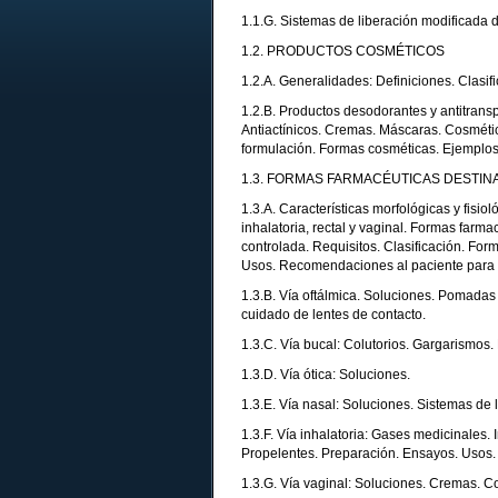
1.1.G. Sistemas de liberación modificada d
1.2. PRODUCTOS COSMÉTICOS
1.2.A. Generalidades: Definiciones. Clasif
1.2.B. Productos desodorantes y antitrans
Antiactínicos. Cremas. Máscaras. Cosmétic
formulación. Formas cosméticas. Ejemplos 
1.3. FORMAS FARMACÉUTICAS DESTIN
1.3.A. Características morfológicas y fisiol
inhalatoria, rectal y vaginal. Formas farm
controlada. Requisitos. Clasificación. Fo
Usos. Recomendaciones al paciente para
1.3.B. Vía oftálmica. Soluciones. Pomadas 
cuidado de lentes de contacto.
1.3.C. Vía bucal: Colutorios. Gargarismos.
1.3.D. Vía ótica: Soluciones.
1.3.E. Vía nasal: Soluciones. Sistemas de 
1.3.F. Vía inhalatoria: Gases medicinales.
Propelentes. Preparación. Ensayos. Usos.
1.3.G. Vía vaginal: Soluciones. Cremas. C